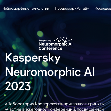
Нейроморфные технологии
Процессор «Алтай»
Исследов
Kaspersky
Neuromorphic AI
2023
«Лаборатория Касперского» приглашает принять
участие в ежегодной конференции, посвященной